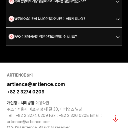
서류 전형에서 가장 중점적으로 고려하는 점은 무엇인가요?
UI/UX로 구현합니다.
#프론트엔드
#웹플랫폼개발
#업무자동화
#대시보드
#NEXTJS
별도의 수습기간이 있나요? 있다면 처우는 어떻게 되나요?
경영지원
구성원들이 핵심 비즈니스에 몰입하며 성장할 수 있도록, 최적의 환경을 조성합니다.
FAQ 이외에 궁금한 점은 어디로 문의할 수 있나요?
인재를 영입하여 성장을 돕고, 필요한 IT 인프라와 업무 공간을 갖추며, 자원을 투명하게
관리합니다.
이 모든 일은 구성원 한 사람 한 사람이 자신의 가치를 발휘할 수 있도록 돕는 것에서
시작됩니다.
긍정과 공감을 바탕으로, 인사·총무·재무 각 영역에서 아티언스의 내실 있는 성장을 함께
만들어갑니다.
#인사·총무·재무
#인재 영입과 성장 지원
#IT 인프라와 업무 환경
ARTIENCE 문의
#투명한 자원 관리
artience@artience.com
+82 2 3274 0209
개인정보처리방침
·
이용약관
주소 : 서울시 마포구 성지1길 30, 아티언스 빌딩
Tel : +82 2 3274 0209 Fax : +82 2 326 0208 Email :
artience@artience.com
© 2026 Artience. All rights reserved.