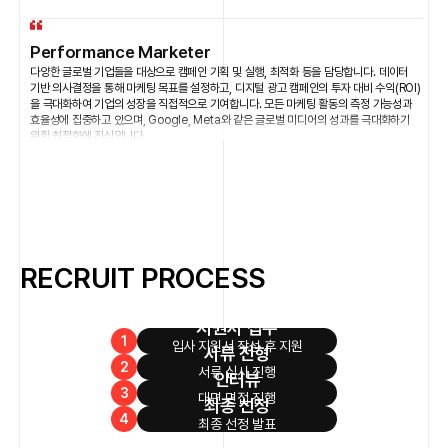
Performance Marketer
다양한 글로벌 기업들을 대상으로 캠페인 기획 및 실행, 최적화 등을 담당합니다. 데이터
기반 의사결정을 통해 마케팅 목표를 설정하고, 디지털 광고 캠페인의 투자 대비 수익(ROI)
을 극대화하여 기업의 성장을 직접적으로 기여합니다. 모든 마케팅 활동의 측정 가능성과
효율성에 집중하고 있으며, Google, Meta와 같은 글로벌 미디어의 성과를 극대화하기
위한 최적화에 진심입니다.
#글로벌 미디어
#고객 커뮤니케이션
#데이터 분석
#최적화
Digital Marketing Consultant
고객사의 디지털 마케팅 캠페인 전반을 전문적으로 진단하고, 데이터 기반의 전략적
RECRUIT PROCESS
솔루션을 제공하여 광고 효율 극대화 및 비즈니스 성과 달성을 돕는 전략가이자 자문가
역할입니다.
또한, 고객의 디지털마케팅 역량을 향상시키기 위한 다양한 형태의 교육서비스를
제공합니다.
지원서 접수
1
입사 지원서 작성 후 지원
#마케팅 진단
#데이터 분석
#마케팅 강의
서류 전형
2
서류 심사 진행
인터뷰
3
대면 면접 진행
최종 선정
Marketing Data Engineer
4
최종 선정 발표
Google, Meta 등 디지털 미디어 플랫폼의 복잡한 데이터를 수집, 통합 및 가공하여 분석