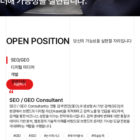
더해 가능성을 실현합니다.
SEO라는 분야에 대한 관심과 열정만 있다면, 아티언스는 성장을 위한 기회의 발판이 될
거예요. 팀원들과 함께 다양한 실무를 경험하는 과정에서 SEO 역량뿐 아니라 컨설팅
역량까지 갖춘 SEO 컨설턴트로 발전할 수 있습니다. 내가 왜 SEO를 하고자 하는지
끊임없이 스스로에게 질문하며 업무를 이어가다 보면, 어느새 한 단계 성장한 자신을
발견하게 될 거라 믿습니다.
OPEN POSITION
당신의 가능성을 실현할 자리입니다
SEO Consultant
SEO/GEO
디지털 미디어
아티언스는 빠르게 변화하는 디지털 마케팅 시장 속에서 늘 더 발전하기 위해 고민하며, 그
개발
중심에는 구성원과 함께 성장하는 '동반성장'의 문화가 중요하게 자리잡고 있어요.
편하게 의견을 나누고, 서로 믿고 맡기며, 전문성을 함께 키워갈 수 있도록 서로의 성장을
경영지원
지원하기
응원합니다. (구성원을 위한 새로운 시도들이 생기고 있고, 복지나 제도도 많아요!)
아티언스를 목표하고 있다면 망설이지 말고 도전하세요! 성장의 여정에 함께할 미래의
아티언서를 만나길 기대합니다.
SEO / GEO Consultant
HR 담당
SEO / GEO Consultant는 전통 검색 엔진(SEO)과 생성형 AI 기반 검색(GEO)의
환경에서 브랜드의 디지털 자산(Asset)을 최적화하고 검색 노출 및 언급을 유도하여,
검색을 통한 비즈니스 성장을 이끄는 전략 파트너입니다. 검색 생태계 변화에 대한 통찰과
데이터 기반 분석, 웹환경의 기술적 이해를 바탕으로 브랜드의 온라인 가시성·도달·전환을
극대화하는 역할을 수행합니다.
#GEO
#SEO
#논리적사고
#데이터분석
#학습능력