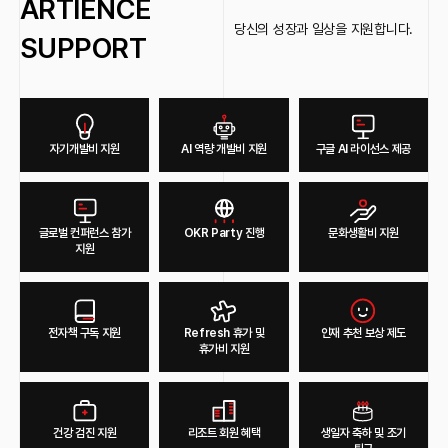
ARTIENCE
제가 좋아하는 아티언스 문화는 AI 사용을 적극적으로 지원해주는 것입니다.
당신의 성장과 일상을 지원합니다.
SUPPORT
올해 전사 생성형 AI를 도입해 보안 걱정 없이 업무에 활용할 수 있도록 해 주셔서 여러
업무에 유용하게 사용하고 있는데요, 처음에는 업무에 있어 AI를 활용하는 것이 익숙하지
않아 잘 사용하지 않았었는데 이제는 없으면 안 될 존재가 됐습니다.
또한, 이와 연계해 복지 측면에서 자기계발비에 AI 구독, AI 관련 강의 수강 등에 사용할 수
있는 AI 역량 개발비 항목이 있어 사용해보고 싶은 다양한 AI를 자유롭게 사용해 볼 수
있다는 점도 좋습니다.
자기개발비 지원
AI 역량 개발비 지원
구글 AI 라이선스 제공
광고 운영 담당
아티언스는 커리어 성장에 어떤 도움이 되었나?
글로벌 컨퍼런스 참가
OKR Party 진행
문화생활비 지원
지원
일을 ‘잘’하는 선임을 통해 많을 것을 배울 수 있었습니다. 비단 전문성 뿐 아니라, 명확한
업무 요청, 디테일함, 기한 엄수 등 어쩌면 당연하다고 생각되는 가장 기본적인 부분을 정말
중요시하고 실천하는 선임과 일할 수 있다는 것이 가장 큰 장점이라고 생각해요.
SEO Consultant
전자책 구독 지원
Refresh 휴가 및
인재 추천 보상 제도
휴가비 지원
최신 생성형 AI 솔루션을 공식적으로 도입하고 적용하는 기회를 얻은 것이 가장 큰 성장
동력이 되었습니다. 단순히 새로운 기술을 활용하는 수준을 넘어 담당자들과 꾸준히
건강 검진 지원
리조트 회원 혜택
생일자 축하 및 조기
소통하여 업무 효율성 향상에 기여했으며, 이와 같은 경험을 통하여 변화에 빠르게