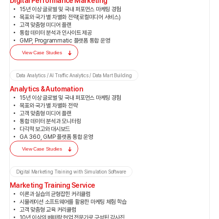
Quora,
Digital Performance Marketing
15년 이상 글로벌 및 국내 퍼포먼스 마케팅 경험
Blind,
목표와 국가 별 차별화 전략(로컬미디어 서비스)
삼성전자 VD 사업부(TV&Monitor) 공식 웹사이트 글로벌 SEO/GEO 운
DV360
고객 맞춤형 미디어 플랜
Project
영
통합 데이터 분석과 인사이트 제공
Display
GMP, Programmatic 플랫폼 통합 운영
광고를
View Case Studies
롤렉스 공식 판매사이트 개편 SEO
Project
집행했습니다.
Data Analytics / AI Traffic Analytics / Data Mart Building
LG HA 글로벌 검색광고 캠페인
Project
고객
+4,000
Analytics & Automation
Lead
제네시스 공식 사이트 SEO 이슈 컨설팅
Project
15년 이상 글로벌 및 국내 퍼포먼스 마케팅 경험
확보
목표와 국가 별 차별화 전략
신규
+200
대한항공 글로벌 검색광고 캠페인
고객 맞춤형 미디어 플랜
Project
기업고객
통합 데이터 분석과 모니터링
확보
다각적 보고와 대시보드
삼성반도체 글로벌 개편 및 SEO 운영
Project
Mission
GA 360, GMP 플랫폼 통합 운영
LG SIGNATURE 브랜딩 캠페인
Project
View Case Studies
고품질
Lead
Digital Marketing Training with Simulation Software
삼성전자 퍼포먼스 마케팅 운영 컨설팅
Project
수집
Marketing Training Service
LG Life's Good 캠페인
Project
및
이론과 실습의 균형잡힌 커리큘럼
신규
시뮬레이션 소프트웨어를 활용한 마케팅 체험 학습
삼성전자 글로벌 데이터 통합 및 마케팅 통합 대시보드
고객 맞춤형 교육 커리큘럼
Project
기업고객
10년 이상의 베테랑 현업 전문가로 구성된 강사진