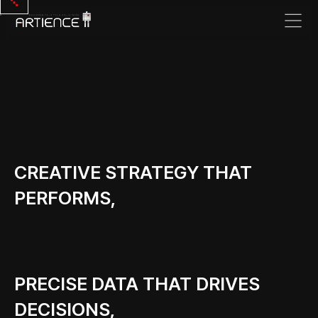
Case
Study
10.
WINCUBE
Toasty
미국 런칭
캠페인
CREATIVE STRATEGY THAT
PERFORMS,
기업들을
대상으로
기프트카드를
대량
발송하는
PRECISE DATA THAT DRIVES
서비스를
미국에
DECISIONS,