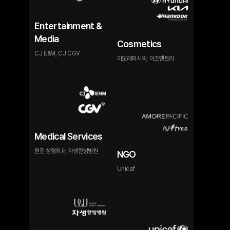
관리
시스템
Entertainment &
도입
Media
LinkedIn의
Cosmetics
직책/
CJ E&M, CJ CGV
아모레퍼시픽, 이즈엔트리
직급,
DV360의
다양한
3rd-
Party
오디언스
등
매체
Medical Services
별
특성을
원진 성형외과, 자생한방병원
NGO
고려한
마이크로
Unicef
타겟
운영
웹페이지
GTM
태깅