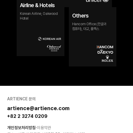
지원
Airline & Hotels
웹페이지
Korean Airline, Oakwood
및
Others
Hotel
다양한
Hancom Office (한글과
프로모션
컴퓨터), 대교, 롤렉스
페이지
GTM
태깅
지원
및
성과
분석을
통한
인사이트
도출
A/B
Test
ARTIENCE 문의
기반
광고
artience@artience.com
최적화
+82 2 3274 0209
랜딩페이지,
소재,
개인정보처리방침
·
이용약관