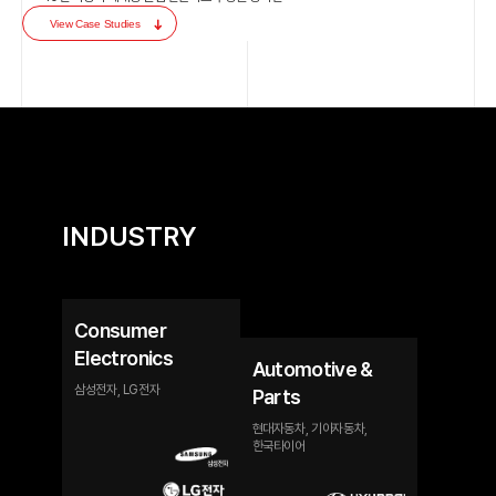
한국타이어 글로벌 캠페인
Project
확보
View Case Studies
Accomplishment
B2B
삼성전자 디지털 마케팅 시뮬레이션 교육
Project
키워드
LG D2C 프로모션 캠페인
Project
발굴을
통한
유효
현대 IONIQ5 & KONA 일본 캠페인
Project
유입
확보
INDUSTRY
지속적인
LG 브리즈 브랜딩 캠페인 (LG brid.zzz)
Project
B2B
키워드
발굴을
통한
오크우드 프리미어 호텔 캠페인
Consumer
Project
기업
Electronics
고객
Automotive &
회원가입
삼성전자, LG전자
Parts
및
WINCUBE Toasty 미국 런칭 캠페인
Project
Meeting
현대자동차, 기아자동차,
성사
한국타이어
증대
성과
이즈앤트리 미국/동남아 퍼포먼스 캠페인
Project