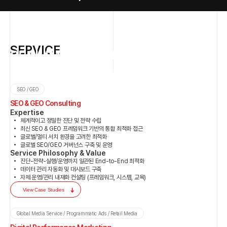
런칭하는
캠페인으로,
시장
후발주자로
SERVICE
신규
REAL IMPACT THAT
기업
TRANSFORMS BUSINESS
고객
(DB)
SEO / GEO
성과를 증명하는 창의적 전략, 의사결정을 이끄는 정밀한 데이터, 비즈니스를
확보
SEO & GEO Consulting
변화시키는 진짜 성과
Expertise
및
체계적이고 정밀한 진단 및 전략 수립
회원가입을
최신 SEO & GEO 프레임워크 기반의 통합 최적화 접근
글로벌/멀티 서치 환경을 고려한 최적화
목표로
글로벌 SEO/GEO 거버넌스 구축 및 운영
운영된
Service Philosophy & Value
진단-전략-실행/운영까지 일관된 End-to-End 최적화
캠페인입니다.
데이터 관리 자동화 및 대시보드 구축
Google
자체 운영/관리 내재화 컨설팅 (프레임워크, 시스템, 교육)
ads
View Case Studies
검색광고와
Global Media Service / Programmatic Ads / Retail Media
LinkedIn,
삼성전자 공식 웹사이트 글로벌 SEO 운영
Project