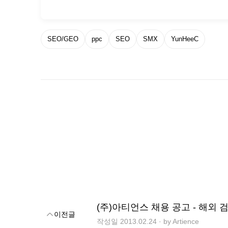
SEO/GEO
ppc
SEO
SMX
YunHeeC
이전글
작성일 2013.02.24 · by Artience